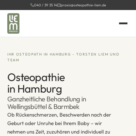
Zum
040 / 39 35 14
praxis@osteopathie-liem.de
Inhalt
springen
IHR OSTEOPATH IN HAMBURG – TORSTEN LIEM UND
TEAM
Osteopathie
in Hamburg
Ganzheitliche Behandlung in
Wellingsbüttel & Barmbek
Ob Rückenschmerzen, Beschwerden nach der
Geburt oder Unruhe bei Ihrem Baby – wir
nehmen uns Zeit, zuzuhören und individuell zu