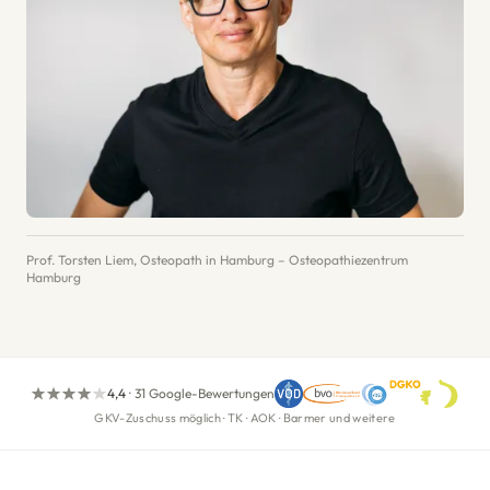
Prof. Torsten Liem, Osteopath in Hamburg – Osteopathiezentrum
Hamburg
4,4
·
31 Google-Bewertungen
GKV-Zuschuss möglich · TK · AOK · Barmer und weitere