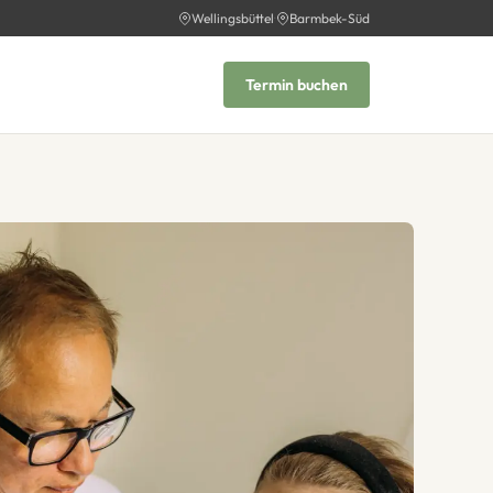
Wellingsbüttel
·
Barmbek-Süd
Termin buchen