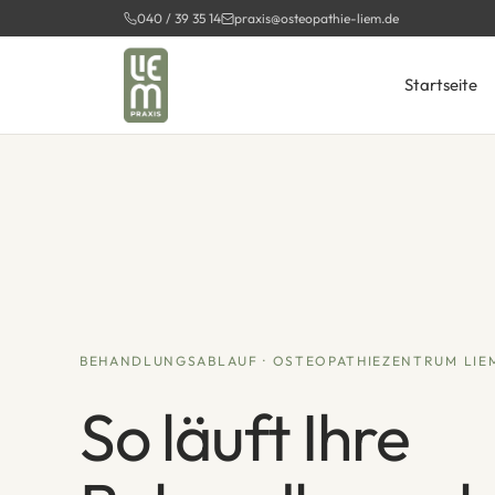
Zum
040 / 39 35 14
praxis@osteopathie-liem.de
Inhalt
springen
Startseite
BEHANDLUNGSABLAUF · OSTEOPATHIEZENTRUM LIE
So läuft Ihre