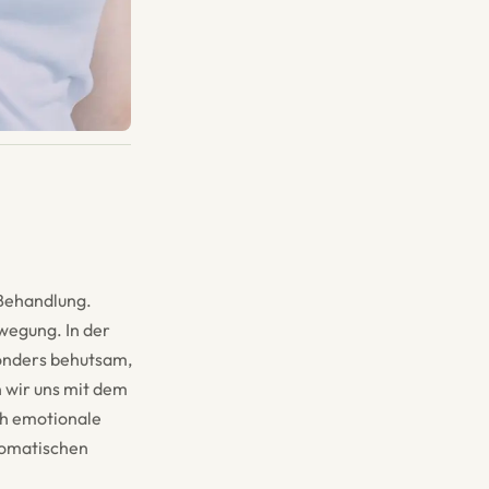
 Behandlung.
ewegung. In der
onders behutsam,
 wir uns mit dem
h emotionale
somatischen