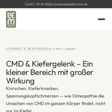
Zum
040 / 39 35 14
praxis@osteopathie-liem.de
Inhalt
springen
SCHMERZ & BEWEGUNG
ca. 8 Min. Lesezeit
CMD & Kiefergelenk – Ein
kleiner Bereich mit großer
Wirkung
Knirschen, Kieferknacken,
Spannungskopfschmerzen — wie Osteopathie die
Ursachen von CMD im ganzen Körper findet, nicht
nur im Kiefer.