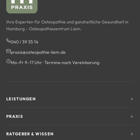
Ihre Experten für Osteopathie und ganzheitliche Gesundheit in
Hamburg – Osteopathiezentrum Liem.
040 / 39 35 14
praxis@osteopathie-liem.de
Mo–Fr 9–17 Uhr · Termine nach Vereinbarung
LEISTUNGEN
Kinderosteopathie
PRAXIS
Frauengesundheit
Unser Team
RATGEBER & WISSEN
Sportosteopathie