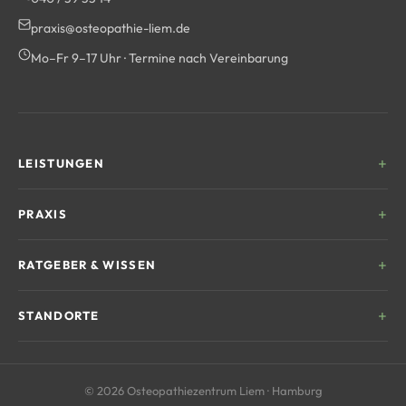
praxis@osteopathie-liem.de
Mo–Fr 9–17 Uhr · Termine nach Vereinbarung
LEISTUNGEN
Kinderosteopathie
PRAXIS
Frauengesundheit
Unser Team
RATGEBER & WISSEN
Sportosteopathie
Behandlungsablauf
CMD & Kiefer
Was ist Osteopathie?
STANDORTE
Kosten & Erstattung
Chronische Schmerzen
Hilfe bei Rückenschmerzen
Häufige Fragen
Wellingsbüttel
Senioren
CMD & Kieferbeschwerden
Rabenberg 11
Kontakt
© 2026 Osteopathiezentrum Liem · Hamburg
22391 Hamburg
Vagusnerv & Entspannung