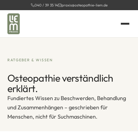
Zum
040 / 39 35 14
praxis@osteopathie-liem.de
Inhalt
springen
RATGEBER & WISSEN
Osteopathie verständlich
erklärt.
Fundiertes Wissen zu Beschwerden, Behandlung
und Zusammenhängen – geschrieben für
Menschen, nicht für Suchmaschinen.