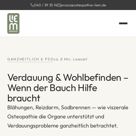
Zum
040 / 39 35 14
praxis@osteopathie-liem.de
Inhalt
springen
GANZHEITLICH & PSO
ca. 8 Min. Lesezeit
Verdauung & Wohlbefinden –
Wenn der Bauch Hilfe
braucht
Blähungen, Reizdarm, Sodbrennen — wie viszerale
Osteopathie die Organe unterstützt und
Verdauungsprobleme ganzheitlich betrachtet.