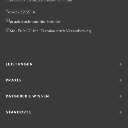
Hamburg – Osteopathiezentrum Liem.
040 / 39 35 14
praxis@osteopathie-liem.de
Mo–Fr 9–17 Uhr · Termine nach Vereinbarung
LEISTUNGEN
Kinderosteopathie
PRAXIS
Frauengesundheit
Unser Team
RATGEBER & WISSEN
Sportosteopathie
Behandlungsablauf
CMD & Kiefer
Was ist Osteopathie?
STANDORTE
Kosten & Erstattung
Chronische Schmerzen
Hilfe bei Rückenschmerzen
Häufige Fragen
Wellingsbüttel
Senioren