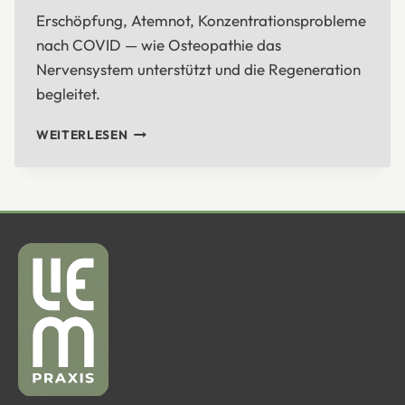
Erschöpfung, Atemnot, Konzentrationsprobleme
nach COVID — wie Osteopathie das
Nervensystem unterstützt und die Regeneration
begleitet.
POST-
WEITERLESEN
COVID
–
DEN
WEG
ZURÜCK
ZUR
VITALITÄT
FINDEN