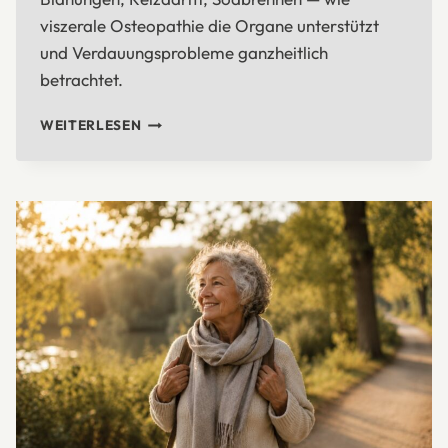
viszerale Osteopathie die Organe unterstützt
und Verdauungsprobleme ganzheitlich
betrachtet.
VERDAUUNG
WEITERLESEN
&
WOHLBEFINDEN
–
WENN
DER
BAUCH
HILFE
BRAUCHT