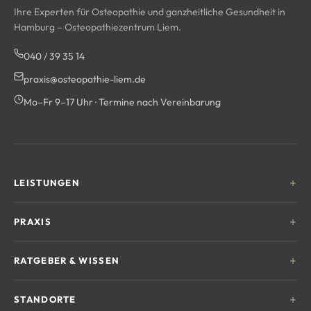
Ihre Experten für Osteopathie und ganzheitliche Gesundheit in
Hamburg – Osteopathiezentrum Liem.
040 / 39 35 14
praxis@osteopathie-liem.de
Mo–Fr 9–17 Uhr · Termine nach Vereinbarung
LEISTUNGEN
Kinderosteopathie
PRAXIS
Frauengesundheit
Unser Team
RATGEBER & WISSEN
Sportosteopathie
Behandlungsablauf
CMD & Kiefer
Was ist Osteopathie?
STANDORTE
Kosten & Erstattung