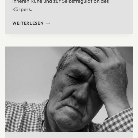
inneren Ruhe und zur Selbstregulation des
Körpers.
DER
WEITERLESEN
VAGUSNERV
–
IHR
INNERER
RUHEPOL
UND
MOTOR
DER
HEILUNG