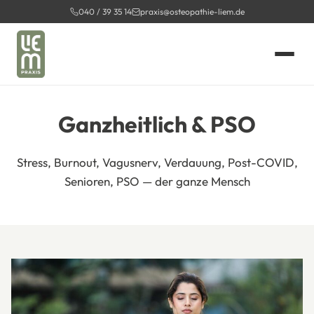
Zum
040 / 39 35 14
praxis@osteopathie-liem.de
Inhalt
springen
Ganzheitlich & PSO
Stress, Burnout, Vagusnerv, Verdauung, Post-COVID,
Senioren, PSO — der ganze Mensch