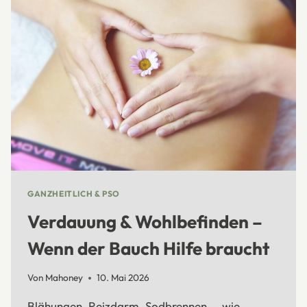
KÖRPER
ZURÜCK
IN
DIE
BALANCE
FÜHREN
GANZHEITLICH & PSO
Verdauung & Wohlbefinden –
Wenn der Bauch Hilfe braucht
Von
Mahoney
10. Mai 2026
Blähungen, Reizdarm, Sodbrennen — wie